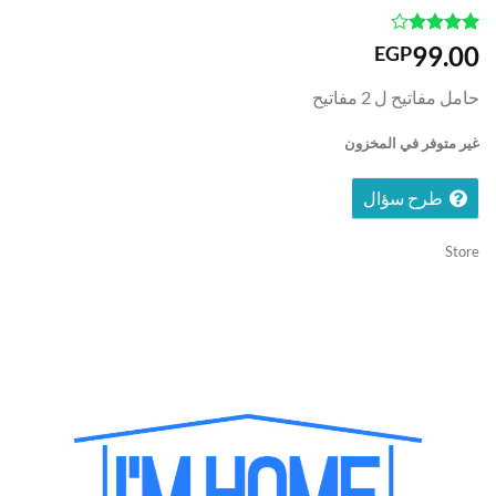
2
تم تقييم
99.00
EGP
4
من
أصل 5
حامل مفاتيح ل 2 مفاتيح
من
تقييمات
المشترين
غير متوفر في المخزون
طرح سؤال
Store