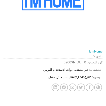
IamHome
0
من 5
كود التخزين:
02009N_DUT_0
التصنيفات:
غير مصنف
,
ادوات الاستخدام اليومي
الوسوم:
Daily_Living_aid
,
باب
,
حائز
,
مفتاح