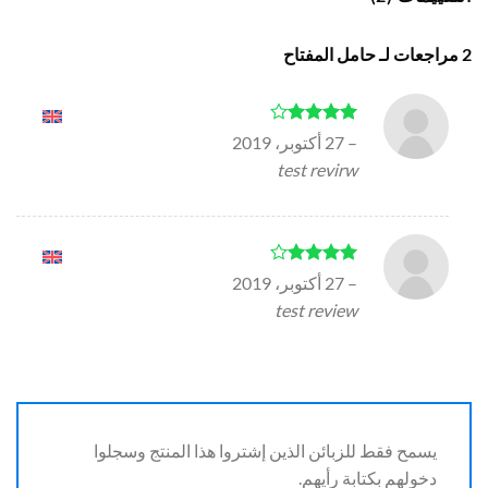
2 مراجعات لـ
حامل المفتاح
التقييم
4
–
27 أكتوبر، 2019
من 5
test revirw
التقييم
4
–
27 أكتوبر، 2019
من 5
test review
يسمح فقط للزبائن الذين إشتروا هذا المنتج وسجلوا
دخولهم بكتابة رأيهم.