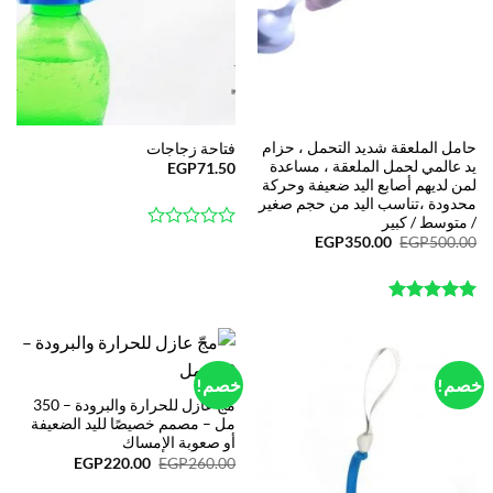
حامل الملعقة شديد التحمل ، حزام
فتاحة زجاجات
يد عالمي لحمل الملعقة ، مساعدة
EGP
71.50
لمن لديهم أصابع اليد ضعيفة وحركة
محدودة ،تناسب اليد من حجم صغير
/ متوسط / كبير
0
السعر
السعر
EGP
350.00
EGP
500.00
الأصلي
الحالي
out
هو:
هو:
of
EGP350.00.
EGP500.00.
5
out of
5.00
5
خصم!
خصم!
مجّ عازل للحرارة والبرودة – 350
مل – مصمم خصيصًا لليد الضعيفة
أو صعوبة الإمساك
السعر
السعر
EGP
220.00
EGP
260.00
الأصلي
الحالي
هو:
هو: